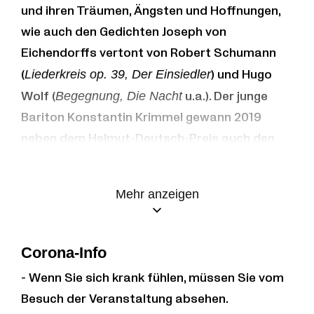
und ihren Träumen, Ängsten und Hoffnungen,
wie auch den Gedichten Joseph von
Eichendorffs vertont von Robert Schumann
(
Liederkreis op. 39, Der Einsiedler
) und Hugo
Wolf (
Begegnung, Die Nacht
u.a.). Der junge
Bariton Konstantin Krimmel gewann 2019
neben dem Helmut-Deutsch-Preis auch den
renommierten Preis des Deutschen
Musikwettbewerbs. Er begeistert durch seine
Mehr anzeigen
außerordentliche Musikalität und
ausdrucksstarken Liedinterpretationen. Sein
musikalischer Partner ist der israelisch-
Corona-Info
südafrikanische Pianist Ammiel Bushakevitz.
- Wenn Sie sich krank fühlen, müssen Sie vom
Besuch der Veranstaltung absehen.
Programm