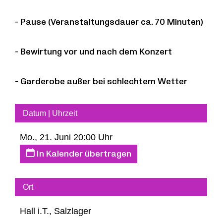
Robert Schumann
- Pause (Veranstaltungsdauer ca. 70 Minuten)
aus Drei Gesänge op. 83, Nr. 3 (1850)
nach
Joseph Freiherrn von Eichendorff
- Bewirtung vor und nach dem Konzert
Der Einsiedler
- Garderobe außer bei schlechtem Wetter
Besetzung:
Konstantin Krimmel – Bariton
Datum | Uhrzeit
Ammiel Bushakevitz – Klavier
Mo., 21. Juni 20:00 Uhr
In Kalender übertragen
Ort
Hall i.T., Salzlager