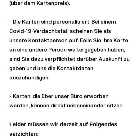
(über dem Kartenpreis).
Robert Schumann
Liederkreis op. 39 (1840)
nach Joseph Freiherr
- Die Karten sind personalisiert. Bei einem
von Eichendorff
Covid-19-Verdachtsfall scheinen Sie als
unsere Kontaktperson auf. Falls Sie Ihre Karte
In der Fremde
an eine andere Person weitergegeben haben,
Intermezzo
sind Sie dazu verpflichtet darüber Auskunft zu
Waldesgespräch
geben und uns die Kontaktdaten
Die Stille
auszuhändigen.
Mondnacht
Schöne Fremde
Auf einer Burg
- Karten, die über unser Büro erworben
In der Fremde
werden, können direkt nebeneinander sitzen.
Wehmut
Zwielicht
Im Walde
Leider müssen wir derzeit auf Folgendes
Frühlingsnacht
verzichten: