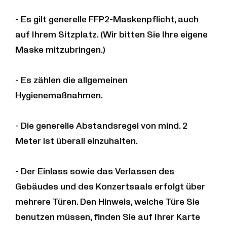
Robert Schumann (1810 – 1856)
- Es gilt generelle FFP2-Maskenpflicht, auch
Fünf Lieder op. 40
(1840)
auf Ihrem Sitzplatz. (Wir bitten Sie Ihre eigene
Maske mitzubringen.)
Märzveilchen / Martsviolerne.
Nicht schnell, innig
Muttertraum / Tyveknægten.
Langsam
- Es zählen die allgemeinen
Der Soldat / / Soldaten.
Nicht zu langsam
Hygienemaßnahmen.
Der Spielmann / Spillemanden.
Quasi Presto
Verratene Liebe.
Leicht
- Die generelle Abstandsregel von mind. 2
Hugo Wolf (1860 – 1903)
Meter ist überall einzuhalten.
Der verzweifelte Liebhaber (1889), aus
Eichendorff-Lieder
- Der Einlass sowie das Verlassen des
Begegnung (1888), nach Eduard Mörike
Gebäudes und des Konzertsaals erfolgt über
Abendbilder (1877), nach Nikolaus Lenau
mehrere Türen. Den Hinweis, welche Türe Sie
Die Nacht (1888), aus
Eichendorff-Lieder
benutzen müssen, finden Sie auf Ihrer Karte