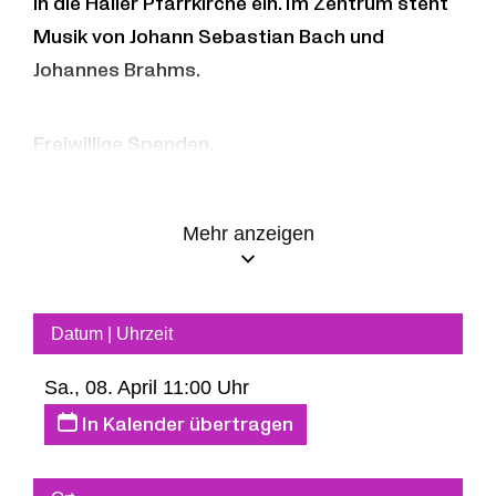
in die Haller Pfarrkirche ein. Im Zentrum steht
Musik von Johann Sebastian Bach und
Johannes Brahms.
Freiwillige Spenden.
BACH
Mehr anzeigen
Fantasie & Fuge in g-moll, BWV 542
O Mensch bewein dein Sünde groß, BWV 622
Datum | Uhrzeit
Sa., 08. April 11:00 Uhr
O Traurigkeit, o Herzeleid, BWV Anh. 200
In Kalender übertragen
BRAHMS