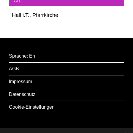
Ort
Präludium & Fuge in g-moll, WoO 10
Hall i.T., Pfarrkirche
Sprache: En
AGB
Impressum
Datenschutz
Cookie-Einstellungen