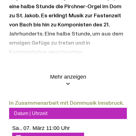
eine halbe Stunde die Pirchner-Orgel im Dom
zu St. Jakob. Es erklingt Musik zur Fastenzeit
von Bach bis hin zu Komponisten des 21.
Jahrhunderts. Eine halbe Stunde, um aus dem
emsigen Gefüge zu treten und in
Kontemplation einzutauchen.
Elisabeth Hubmann spielt:
Mehr anzeigen
Johann Sebastian BACH (1685-1750)
Fantasie und Fuge g-moll
, BWV 542
In Zusammenarbeit mit Dommusik Innsbruck.
Wenn wir in höchsten Nöten sein
, BWV 641
Datum | Uhrzeit
Sa., 07. März 11:00 Uhr
Georg MUFFAT (1653-1704)