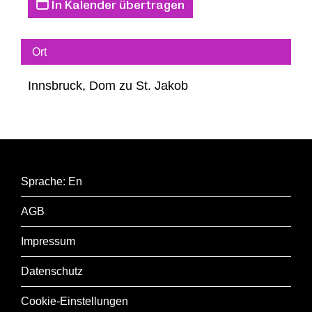
In Kalender übertragen
Toccata Quarta in e-moll
Ort
Felix MENDELSSOHN-BARTHOLDY (1809-1847)
Sonate Nr. 3
, op. 65
Innsbruck, Dom zu St. Jakob
Sprache: En
AGB
Impressum
Datenschutz
Cookie-Einstellungen