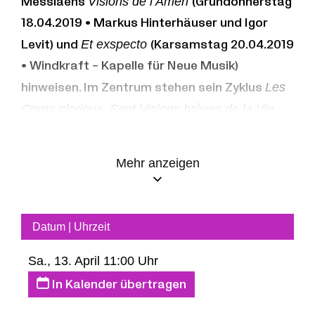
Messiaens
Visions de l’Amen
(Gründonnerstag
18.04.2019 • Markus Hinterhäuser und Igor
Levit) und
Et exspecto
(Karsamstag 20.04.2019
• Windkraft – Kapelle für Neue Musik)
hinweisen. Im Zentrum stehen sein Zyklus
Les
Corps glorieux. Sept Visions brèves de la Vie
des Ressuscités pour Orgue
/Die verklärten
Leiber. Sieben kurze Visionen über das Leben
Mehr anzeigen
der Auferstandenen für Orgel (1939) sowie
Werke zur Fastenzeit von Johann Sebastian
Bach und Zeitgenossen.
Datum | Uhrzeit
Sa., 13. April 11:00 Uhr
César FRANCK
(1822-1890)
In Kalender übertragen
Prélude, Fugue et Variation h-Moll
, op. 18
(1860-1862)