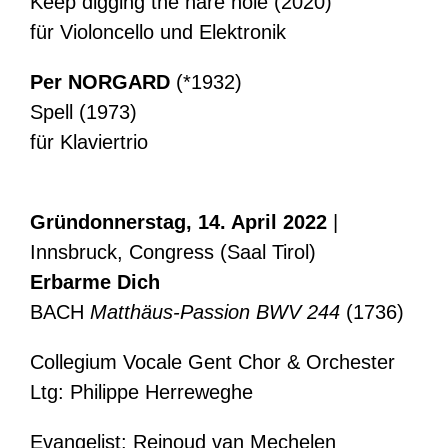
Keep digging the hare hole (2020)
für Violoncello und Elektronik
Per NORGARD
(*1932)
Spell (1973)
für Klaviertrio
Gründonnerstag, 14. April 2022
|
Innsbruck, Congress (Saal Tirol)
Erbarme Dich
BACH
Matthäus-Passion BWV 244
(1736)
Collegium Vocale Gent Chor & Orchester
Ltg: Philippe Herreweghe
Evangelist: Reinoud van Mechelen