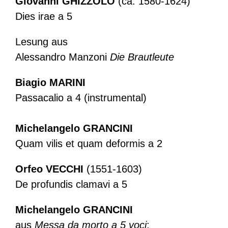
Giovanni GHIZZOLO
(ca. 1580-1624)
Dies irae a 5
Lesung aus
Alessandro Manzoni
Die Brautleute
Biagio MARINI
Passacalio a 4 (instrumental)
Michelangelo GRANCINI
Quam vilis et quam deformis a 2
Orfeo VECCHI
(1551-1603)
De profundis clamavi a 5
Michelangelo GRANCINI
aus
Messa da morto a 5 voci
: