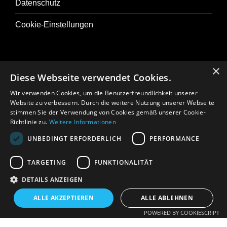
Datenschutz
Cookie-Einstellungen
×
Diese Webseite verwendet Cookies.
Zu Musik+
Wir verwenden Cookies, um die Benutzerfreundlichkeit unserer
Presse
Website zu verbessern. Durch die weitere Nutzung unserer Webseite
stimmen Sie der Verwendung von Cookies gemäß unserer Cookie-
Jobs
Richtlinie zu.
Weitere Informationen
UNBEDINGT ERFORDERLICH
PERFORMANCE
In Memoriam: Gerhard Crepaz
TARGETING
FUNKTIONALITÄT
DETAILS ANZEIGEN
ALLE AKZEPTIEREN
ALLE ABLEHNEN
POWERED BY COOKIESCRIPT