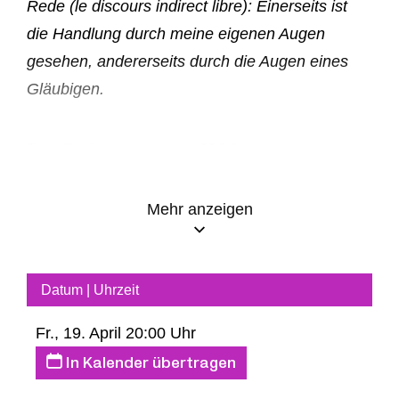
Rede (le discours indirect libre): Einerseits ist
die Handlung durch meine eigenen Augen
gesehen, andererseits durch die Augen eines
Gläubigen.
Pasolini folgt in seinem 1964 entstandenen
und berühmten
Il Vangelo Secondo Matteo
dem
Matthäus-Evangelium. Er zeigt sein
Mehr anzeigen
individuelles Bild dieser Heilsgeschichte, in
dem – so wie in vielen seiner Filme – vor allem
der soziale Aspekt Christi Botschaft (Leben,
Datum | Uhrzeit
Sterben und Auferstehung) herausgearbeitet
Fr., 19. April 20:00 Uhr
wird. Jesus ist ein Provokateur, seine Predigten
In Kalender übertragen
radikal, er steht für ein Leben auf Erden wo
Gerechtigkeit und Brüderlichkeit den